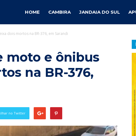
ambira
HOME
CAMBIRA
JANDAIA DO SUL
AP
eixa dois mortos na BR-376, em Sarandi
otícias
e moto e ônibus
tos na BR-376,
lhar no Twitter