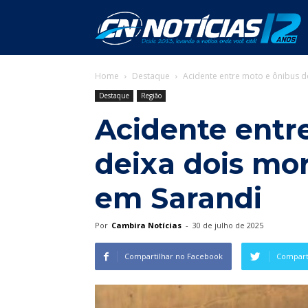
C
Home
Destaque
Acidente entre moto e ônibus d
N
Destaque
Região
Acidente entr
deixa dois mor
em Sarandi
Por
Cambira Notícias
-
30 de julho de 2025
Compartilhar no Facebook
Comparti