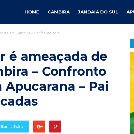
ambira
HOME
CAMBIRA
JANDAIA DO SUL
AP
morte em Cambira – Confronto com...
otícias
er é ameaçada de
ira – Confronto
 Apucarana – Pai
acadas
lhar no Twitter