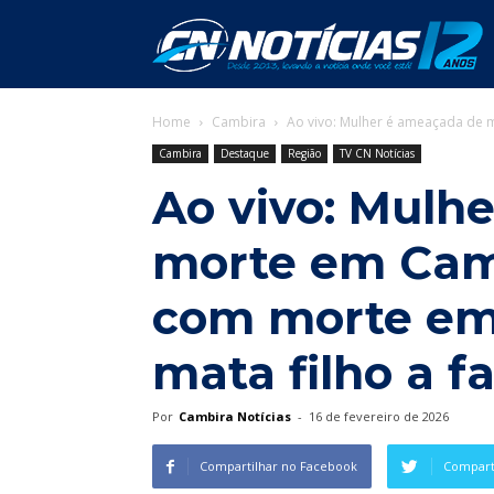
C
Home
Cambira
Ao vivo: Mulher é ameaçada de 
N
Cambira
Destaque
Região
TV CN Notícias
Ao vivo: Mulh
morte em Camb
com morte em
mata filho a f
Por
Cambira Notícias
-
16 de fevereiro de 2026
Compartilhar no Facebook
Comparti