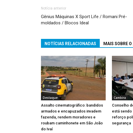
Notícia anterior
Gênius Máquinas X Sport Life / Romani Pré-
moldados / Blocos Ideal
NOTÍCIAS RELACIONADAS
MAIS SOBRE O
Destaque
Cambira
Assalto cinematográfico: bandidos
Conselho d
armados e encapuzados invadem
está sendo
fazenda, rendem moradores e
reforço poli
roubam caminhonete em São João
segurança
do Ivaí