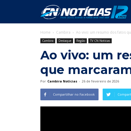
C
Home
Cambira
Ao vivo: um resumo dos fatos q
N
Cambira
Destaque
Região
TV CN Notícias
Ao vivo: um r
que marcaram 
Por
Cambira Notícias
-
26 de fevereiro de 2026
Compartilhar no Facebook
Comparti