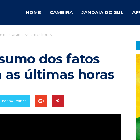
ambira
HOME
CAMBIRA
JANDAIA DO SUL
AP
ue marcaram as últimas horas
otícias
esumo dos fatos
as últimas horas
lhar no Twitter