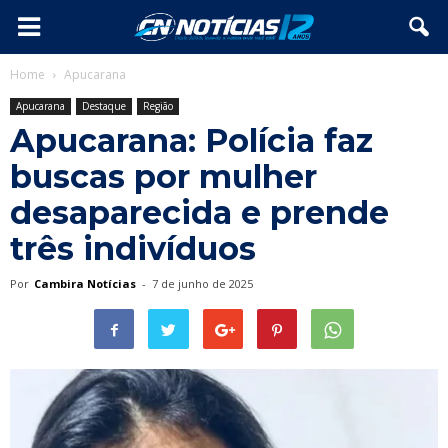
Home
Apucarana
Apucarana
Destaque
Região
Apucarana: Polícia faz
buscas por mulher
desaparecida e prende
três indivíduos
Por
Cambira Notícias
-
7 de junho de 2025