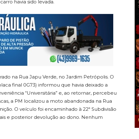
carro havia sido levada.
strado na Rua Japu Verde, no Jardim Petrópolis. O
laca final 0G73) informou que havia deixado a
eniência “Universitária” e, ao retornar, percebeu
uscas, a PM localizou a moto abandonada na Rua
gnição. O veículo foi encaminhado à 22ª Subdivisão
gais e posterior devolução ao dono. Nenhum