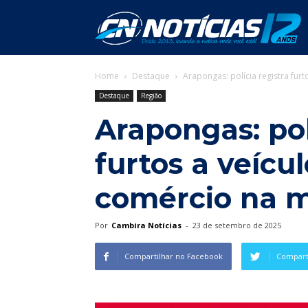
C
Home
Destaque
Arapongas: polícia registra fur
N
Destaque
Região
Arapongas: pol
furtos a veícu
comércio na 
Por
Cambira Notícias
-
23 de setembro de 2025
Compartilhar no Facebook
Comparti