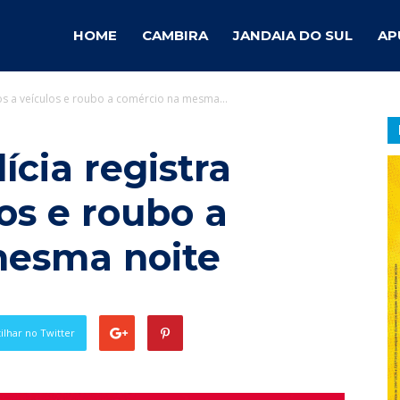
ambira
HOME
CAMBIRA
JANDAIA DO SUL
AP
tos a veículos e roubo a comércio na mesma...
otícias
ícia registra
los e roubo a
mesma noite
lhar no Twitter