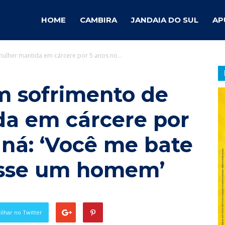
ambira
HOME
CAMBIRA
JANDAIA DO SUL
AP
ulher mantida em cárcere por 5 anos no...
otícias
m sofrimento de
a em cárcere por
aná: ‘Você me bate
osse um homem’
lhar no Twitter