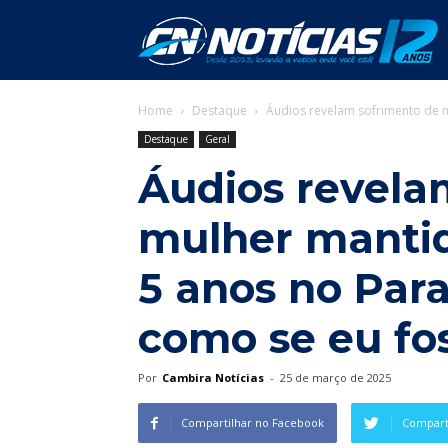
C
Home
Destaque
Áudios revelam sofrimento de m
N
Destaque
Geral
Áudios revela
mulher mantid
5 anos no Par
como se eu f
Por
Cambira Notícias
-
25 de março de 2025
Compartilhar no Facebook
Comparti