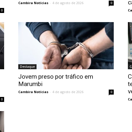
c
Cambira Notícias
-
4 de agosto de 2026
0
Ca
0
Destaque
C
Jovem preso por tráfico em
C
Marumbi
t
v
Cambira Notícias
-
4 de agosto de 2026
0
Ca
0