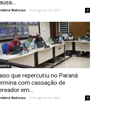
ausa...
mbira Notícias
-
4 de agosto de 2026
0
ambira
aso que repercutiu no Paraná
ermina com cassação de
ereador em...
mbira Notícias
-
4 de agosto de 2026
0