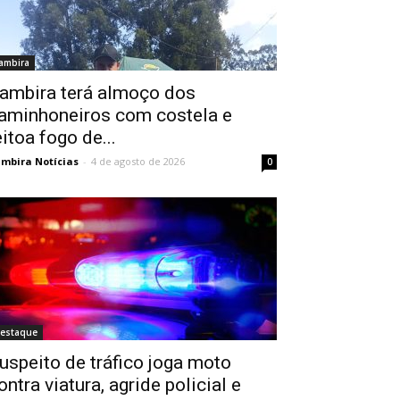
ambira
ambira terá almoço dos
aminhoneiros com costela e
eitoa fogo de...
mbira Notícias
-
4 de agosto de 2026
0
estaque
uspeito de tráfico joga moto
ontra viatura, agride policial e