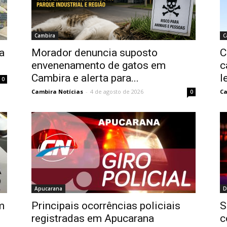
Cambira
C
a
Morador denuncia suposto
C
envenenamento de gatos em
c
Cambira e alerta para...
l
0
Cambira Notícias
-
4 de agosto de 2026
Ca
0
Apucarana
D
m
Principais ocorrências policiais
S
registradas em Apucarana
c