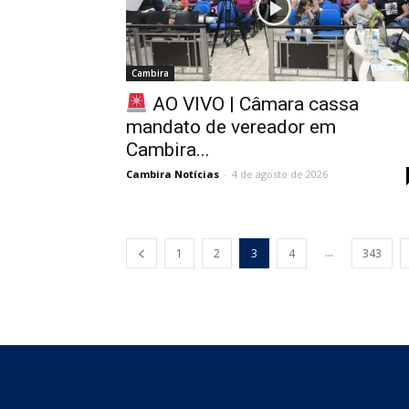
Cambira
AO VIVO | Câmara cassa
mandato de vereador em
Cambira...
Cambira Notícias
-
4 de agosto de 2026
...
1
2
3
4
343