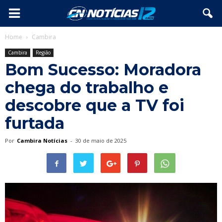
Home
Cambira
Cambira
Região
Bom Sucesso: Moradora
chega do trabalho e
descobre que a TV foi
furtada
Por
Cambira Notícias
-
30 de maio de 2025