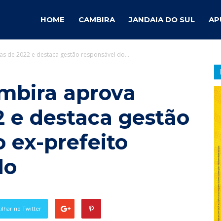
ambira
HOME
CAMBIRA
JANDAIA DO SUL
AP
s de 2022 e destaca gestão responsável do...
otícias
mbira aprova
2 e destaca gestão
 ex-prefeito
do
lhar no Twitter