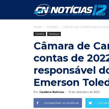
C
Home
Cambira
Câmara de Cambira aprova conta
N
Cambira
Destaque
Câmara de Ca
contas de 202
responsável do
Emerson Tole
Por
Cambira Notícias
-
16 de setembro de 2025
Compartilhar no Facebook
Comparti