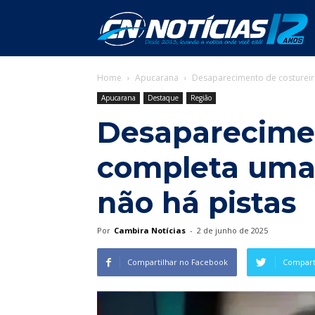
C
Home
Apucarana
Desaparecimento de costureir
N
Apucarana
Destaque
Região
Desaparecimen
completa uma
não há pistas
Por
Cambira Notícias
-
2 de junho de 2025
Compartilhar no Facebook
Comparti