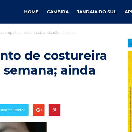
ambira
HOME
CAMBIRA
JANDAIA DO SUL
AP
a completa uma semana; ainda não há pistas
otícias
to de costureira
 semana; ainda
lhar no Twitter