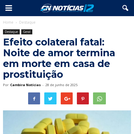
Home
Destaque
Destaque
Geral
Efeito colateral fatal:
Noite de amor termina
em morte em casa de
prostituição
Por
Cambira Notícias
-
28 de junho de 2025