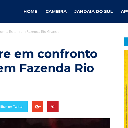
ambira
HOME
CAMBIRA
JANDAIA DO SUL
AP
com a Rotam em Fazenda Rio Grande
otícias
re em confronto
em Fazenda Rio
lhar no Twitter