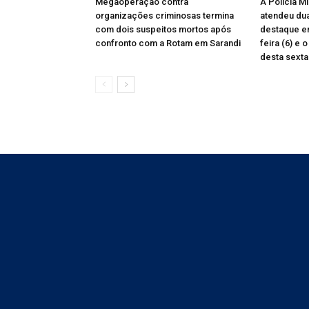
Megaoperação contra
A Polícia M
organizações criminosas termina
atendeu du
com dois suspeitos mortos após
destaque en
confronto com a Rotam em Sarandi
feira (6) e 
desta sexta-