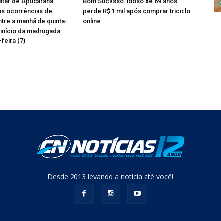
ilitar de Apucarana
Bom Sucesso: idoso de 69 anos
as ocorrências de
perde R$ 1 mil após comprar triciclo
tre a manhã de quinta-
online
o início da madrugada
feira (7)
Desde 2013 levando a notícia até você!