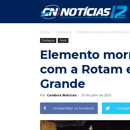
C
Home
Destaque
Elemento morre em confronto 
N
Destaque
Geral
Elemento mor
com a Rotam 
Grande
Por
Cambira Notícias
-
25 de julho de 2025
Compartilhar no Facebook
Comparti