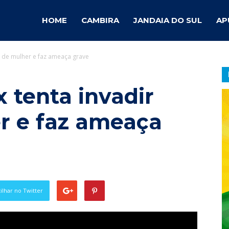
ambira
HOME
CAMBIRA
JANDAIA DO SUL
AP
a de mulher e faz ameaça grave
otícias
 tenta invadir
r e faz ameaça
lhar no Twitter