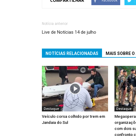
COMPARTILHAR
Facebook
Notícia anterior
Live de Notícias 14 de julho
NOTÍCIAS RELACIONADAS
MAIS SOBRE O
Destaque
Destaque
Veículo corsa colhido por trem em
Megaopera
Jandaia do Sul
organizaçõ
com dois s
confronto 