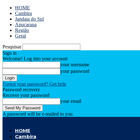
HOME
Cambira
Jandaia do Sul
Apucarana
Região
Geral
Pesquisar
Sign in
Welcome! Log into your account
your username
your password
Forgot your password? Get help
Password recovery
Recover your password
your email
A password will be e-mailed to you.
Cambira Notícias
HOME
Cambira