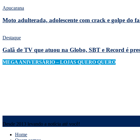
Apucarana
Moto adulterada, adolescente com crack e golpe do fa
Destaque
Galã de TV que atuou na Globo, SBT e Record é preso
MEGA ANIVERSÁRIO – LOJAS QUERO QUERO
Desde 2013 levando a notícia até você!
Home