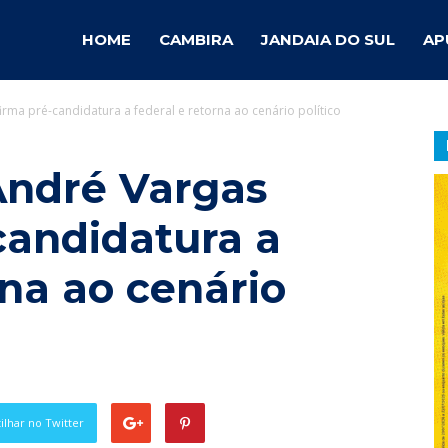
ambira
HOME
CAMBIRA
JANDAIA DO SUL
AP
rma pré-candidatura a federal e retorna ao cenário político
otícias
André Vargas
candidatura a
rna ao cenário
lhar no Twitter