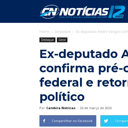
C
Home
Destaque
Ex-deputado André Vargas confi
N
Destaque
Geral
Ex-deputado 
confirma pré-
federal e reto
político
Por
Cambira Notícias
-
26 de março de 2026
Compartilhar no Facebook
Comparti