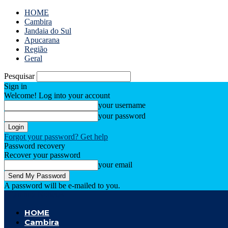
HOME
Cambira
Jandaia do Sul
Apucarana
Região
Geral
Pesquisar
Sign in
Welcome! Log into your account
your username
your password
Forgot your password? Get help
Password recovery
Recover your password
your email
A password will be e-mailed to you.
Cambira Notícias
HOME
Cambira