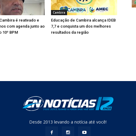
Cambira
ambira é reativado e
Educação de Cambira alcança IDEB
alhos com agenda junto ao
7,7 e conquista um dos melhores
o 10º BPM
resultados da região
Desde 2013 levando a notícia até você!