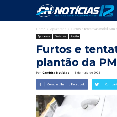
C
Home
Apucarana
Furtos e tentativas mobilizam
N
Apucarana
Destaque
Região
Furtos e tenta
plantão da P
Por
Cambira Notícias
-
18 de maio de 2026
Compartilhar no Facebook
Comparti