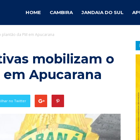
ambira
HOME
CAMBIRA
JANDAIA DO SUL
AP
 o plantão da PM em Apucarana
otícias
tivas mobilizam o
M em Apucarana
lhar no Twitter