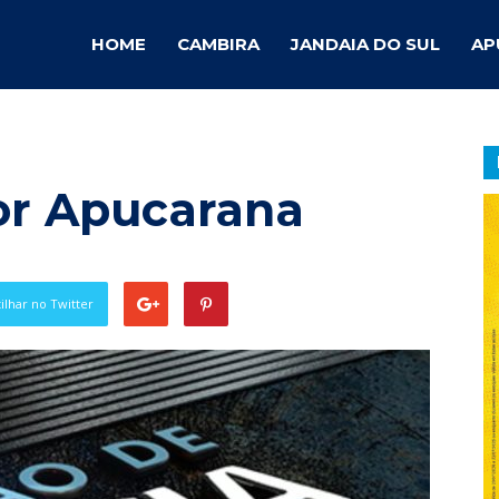
ambira
HOME
CAMBIRA
JANDAIA DO SUL
AP
otícias
por Apucarana
lhar no Twitter