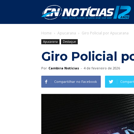
C
Home
Apucarana
Giro Policial por Apucarana
N
Apucarana
Destaque
Giro Policial 
Por
Cambira Notícias
-
4 de fevereiro de 2026
Compartilhar no Facebook
Comparti