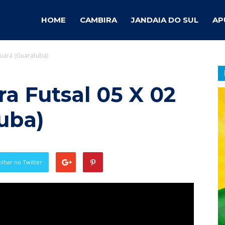
ambira
HOME
CAMBIRA
JANDAIA DO SUL
AP
Guará (Guaratuba)
otícias
ra Futsal 05 X 02
uba)
lhar no Twitter