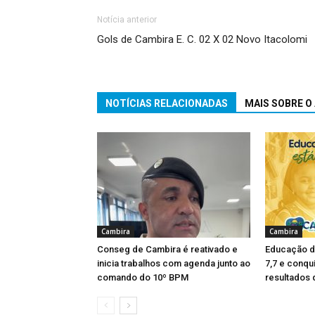
Notícia anterior
Gols de Cambira E. C. 02 X 02 Novo Itacolomi
NOTÍCIAS RELACIONADAS
MAIS SOBRE O
Cambira
Cambira
Conseg de Cambira é reativado e
Educação d
inicia trabalhos com agenda junto ao
7,7 e conqu
comando do 10º BPM
resultados 