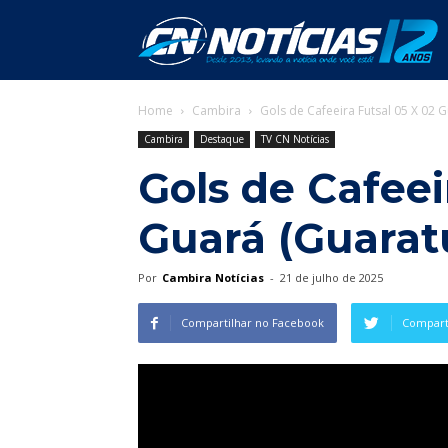
C
Home
Cambira
Gols de Cafeeira Futsal 05 X 02 
N
Cambira
Destaque
TV CN Notícias
Gols de Cafeei
Guará (Guarat
Por
Cambira Notícias
-
21 de julho de 2025
Compartilhar no Facebook
Comparti