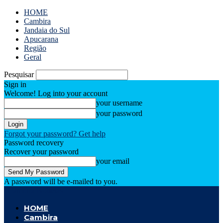
HOME
Cambira
Jandaia do Sul
Apucarana
Região
Geral
Pesquisar
Sign in
Welcome! Log into your account
your username
your password
Forgot your password? Get help
Password recovery
Recover your password
your email
A password will be e-mailed to you.
Cambira Notícias
HOME
Cambira