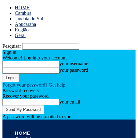
HOME
Cambira
Jandaia do Sul
Apucarana
Região
Geral
Pesquisar
Sign in
Welcome! Log into your account
your username
your password
Forgot your password? Get help
Password recovery
Recover your password
your email
A password will be e-mailed to you.
Cambira Notícias
HOME