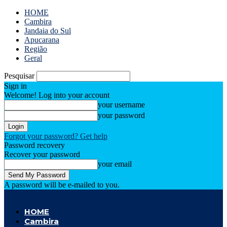
HOME
Cambira
Jandaia do Sul
Apucarana
Região
Geral
Pesquisar
Sign in
Welcome! Log into your account
your username
your password
Forgot your password? Get help
Password recovery
Recover your password
your email
A password will be e-mailed to you.
Cambira Notícias
HOME
Cambira