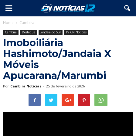
Home
Cambira
Cambira
Destaque
Jandaia do Sul
TV CN Notícias
Imoboiliária
Hashimoto/Jandaia X
Móveis
Apucarana/Marumbi
Por
Cambira Notícias
-
25 de fevereiro de 2026