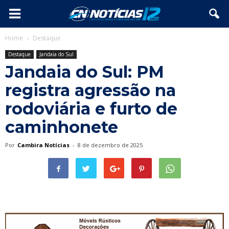
Home
Destaque
Destaque
Jandaia do Sul
Jandaia do Sul: PM
registra agressão na
rodoviária e furto de
caminhonete
Por
Cambira Notícias
-
8 de dezembro de 2025