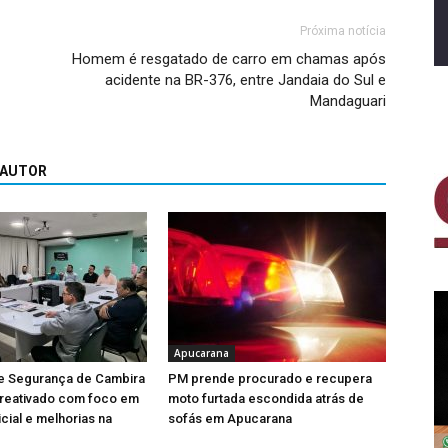
Próxima notícia
Homem é resgatado de carro em chamas após
acidente na BR-376, entre Jandaia do Sul e
Mandaguari
 AUTOR
Apucarana
e Segurança de Cambira
PM prende procurado e recupera
 reativado com foco em
moto furtada escondida atrás de
cial e melhorias na
sofás em Apucarana