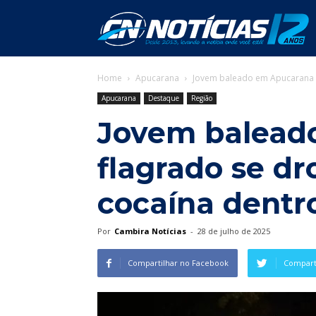
C
Home
Apucarana
Jovem baleado em Apucarana é
N
Apucarana
Destaque
Região
Jovem balead
flagrado se d
cocaína dentro
Por
Cambira Notícias
-
28 de julho de 2025
Compartilhar no Facebook
Comparti