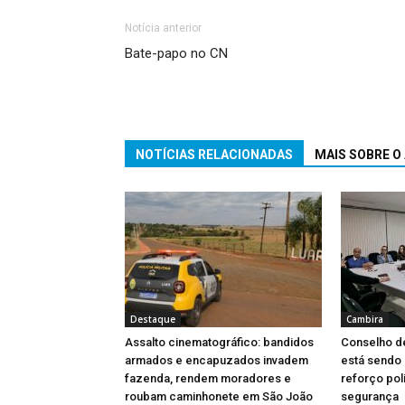
Notícia anterior
Bate-papo no CN
NOTÍCIAS RELACIONADAS
MAIS SOBRE O
Destaque
Cambira
Assalto cinematográfico: bandidos
Conselho d
armados e encapuzados invadem
está sendo
fazenda, rendem moradores e
reforço poli
roubam caminhonete em São João
segurança