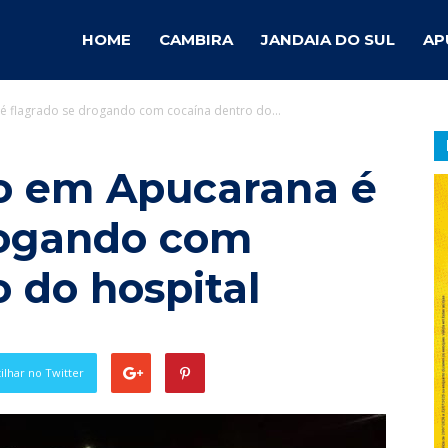
ambira
HOME
CAMBIRA
JANDAIA DO SUL
AP
 flagrado se drogando com cocaína dentro do...
otícias
o em Apucarana é
rogando com
 do hospital
lhar no Twitter