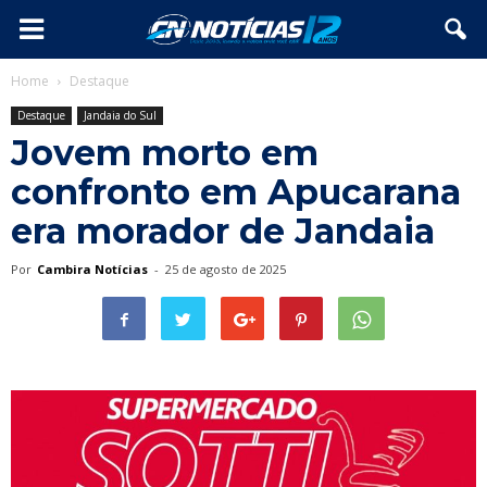
Home
Destaque
Destaque
Jandaia do Sul
Jovem morto em
confronto em Apucarana
era morador de Jandaia
Por
Cambira Notícias
-
25 de agosto de 2025