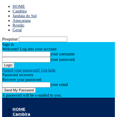
HOME
Cambira
Jandaia do Sul
Apucarana
Região
Geral
Pesquisar
Sign in
Welcome! Log into your account
your username
your password
Forgot your password? Get help
Password recovery
Recover your password
your email
A password will be e-mailed to you.
Cambira Notícias
HOME
Cambira