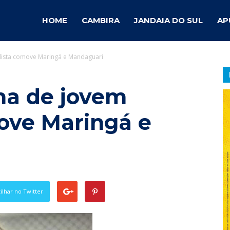
ambira
HOME
CAMBIRA
JANDAIA DO SUL
AP
alista comove Maringá e Mandaguari
otícias
na de jovem
move Maringá e
lhar no Twitter