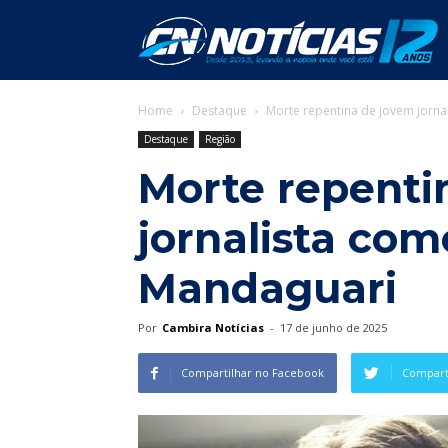
C
Home
Destaque
Morte repentina de jovem jorn
N
Destaque
Região
Morte repenti
jornalista co
Mandaguari
Por
Cambira Notícias
-
17 de junho de 2025
Compartilhar no Facebook
Comparti