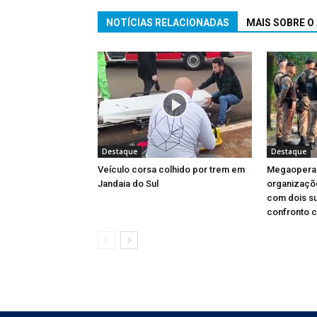
NOTÍCIAS RELACIONADAS
MAIS SOBRE O
Destaque
Destaque
Veículo corsa colhido por trem em
Megaopera
Jandaia do Sul
organizaçõ
com dois s
confronto 