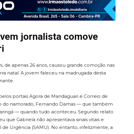
ovem jornalista comove
i
ini, de apenas 26 anos, causou grande comoção nas
rra natal. A jovem faleceu na madrugada desta
inante.
elos portais Agora de Mandaguari e Correio de
 lado do namorado, Fernando Damas — que também
e Maringá — quando tudo aconteceu. Segundo relato
u que Gabriela não apresentava sinais vitais e
 de Urgência (SAMU). No entanto, infelizmente, a