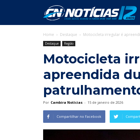
C
Home
Destaque
Motocicleta irregular é apree
N
Destaque
Região
Motocicleta ir
apreendida du
patrulhament
Por
Cambira Notícias
-
15 de janeiro de 2026
Compartilhar no Facebook
Comparti