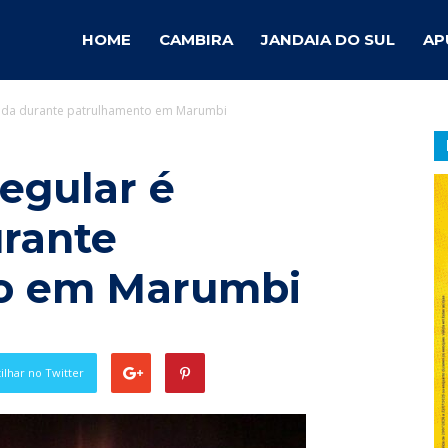
ambira
HOME
CAMBIRA
JANDAIA DO SUL
AP
ndida durante patrulhamento em Marumbi
otícias
regular é
rante
o em Marumbi
lhar no Twitter