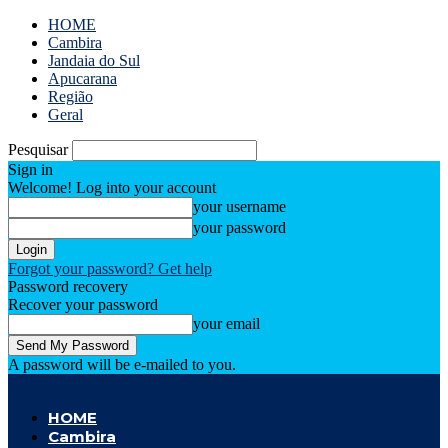
HOME
Cambira
Jandaia do Sul
Apucarana
Região
Geral
Pesquisar
Sign in
Welcome! Log into your account
your username
your password
Forgot your password? Get help
Password recovery
Recover your password
your email
A password will be e-mailed to you.
Cambira Notícias
HOME
Cambira