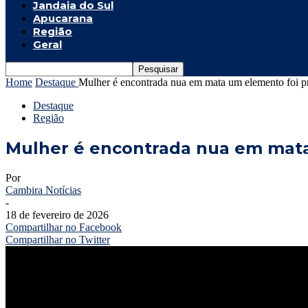
Jandaia do Sul
Apucarana
Região
Geral
Home
Destaque
Mulher é encontrada nua em mata um elemento foi pr
Destaque
Região
Mulher é encontrada nua em mata
Por
Cambira Notícias
-
18 de fevereiro de 2026
Compartilhar no Facebook
Compartilhar no Twitter