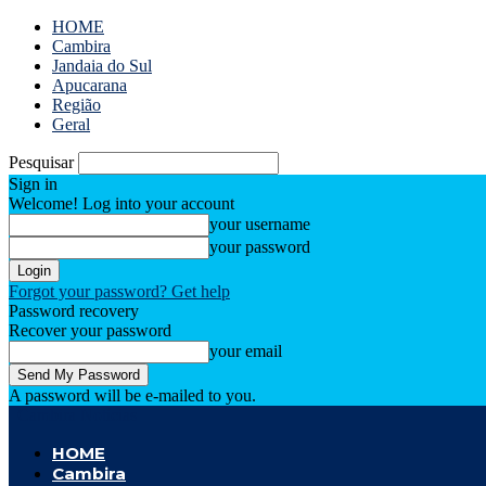
HOME
Cambira
Jandaia do Sul
Apucarana
Região
Geral
Pesquisar
Sign in
Welcome! Log into your account
your username
your password
Forgot your password? Get help
Password recovery
Recover your password
your email
A password will be e-mailed to you.
Cambira Notícias
HOME
Cambira