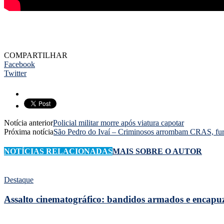
COMPARTILHAR
Facebook
Twitter
Notícia anterior
Policial militar morre após viatura capotar
Próxima notícia
São Pedro do Ivaí – Criminosos arrombam CRAS, furt
NOTÍCIAS RELACIONADAS
MAIS SOBRE O AUTOR
Destaque
Assalto cinematográfico: bandidos armados e encap