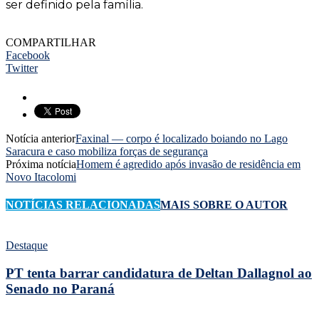
ser definido pela família.
COMPARTILHAR
Facebook
Twitter
Notícia anterior
Faxinal — corpo é localizado boiando no Lago
Saracura e caso mobiliza forças de segurança
Próxima notícia
Homem é agredido após invasão de residência em
Novo Itacolomi
NOTÍCIAS RELACIONADAS
MAIS SOBRE O AUTOR
Destaque
PT tenta barrar candidatura de Deltan Dallagnol ao
Senado no Paraná