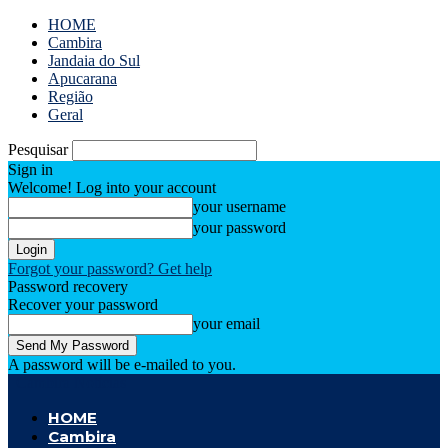
HOME
Cambira
Jandaia do Sul
Apucarana
Região
Geral
Pesquisar
Sign in
Welcome! Log into your account
your username
your password
Forgot your password? Get help
Password recovery
Recover your password
your email
A password will be e-mailed to you.
Cambira Notícias
HOME
Cambira