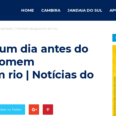
ambira
HOME
CAMBIRA
JANDAIA DO SUL
AP
asamento | Homem desaparece em rio...
otícias
um dia antes do
 Homem
rio | Notícias do
lhar no Twitter