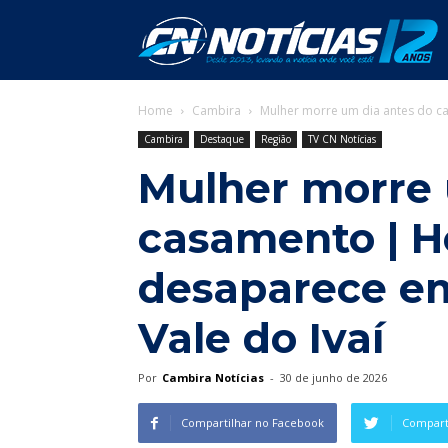
C
Home
Cambira
Mulher morre um dia antes do c
N
Cambira
Destaque
Região
TV CN Notícias
Mulher morre 
casamento |
desaparece em 
Vale do Ivaí
Por
Cambira Notícias
-
30 de junho de 2026
Compartilhar no Facebook
Comparti