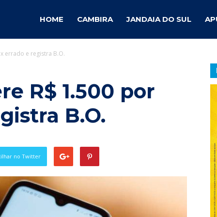
ambira
HOME
CAMBIRA
JANDAIA DO SUL
AP
x errado e registra B.O.
otícias
re R$ 1.500 por
gistra B.O.
lhar no Twitter