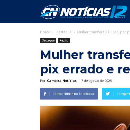
C
Home
Destaque
Mulher transfere R$ 1.500 por pi
N
Destaque
Região
Mulher transfe
pix errado e re
Por
Cambira Notícias
-
7 de agosto de 2025
Compartilhar no Facebook
Comparti