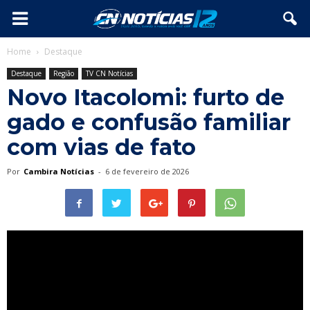
Home
Destaque
Destaque
Região
TV CN Notícias
Novo Itacolomi: furto de
gado e confusão familiar
com vias de fato
Por
Cambira Notícias
-
6 de fevereiro de 2026