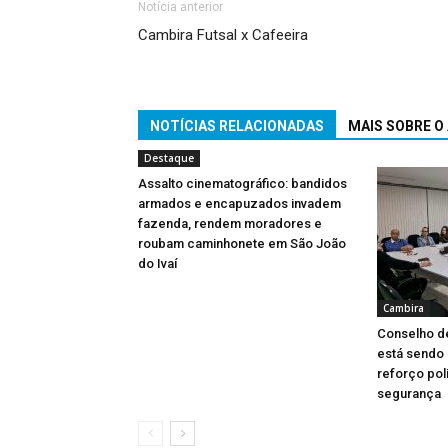
Notícia anterior
Cambira Futsal x Cafeeira
NOTÍCIAS RELACIONADAS
MAIS SOBRE O
Destaque
Assalto cinematográfico: bandidos
armados e encapuzados invadem
fazenda, rendem moradores e
roubam caminhonete em São João
do Ivaí
Cambira
Conselho d
está sendo
reforço poli
segurança