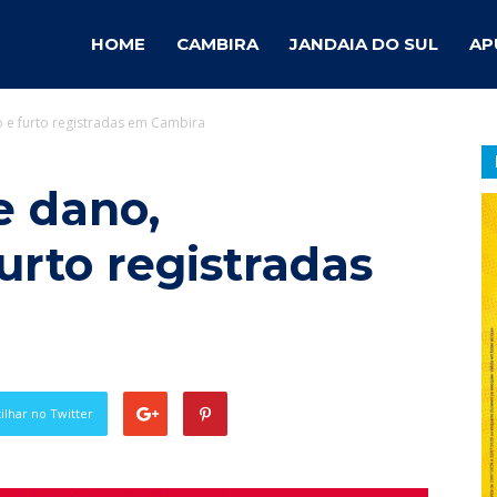
ambira
HOME
CAMBIRA
JANDAIA DO SUL
AP
o e furto registradas em Cambira
otícias
e dano,
furto registradas
lhar no Twitter