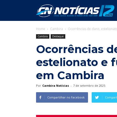
C
Home
Cambira
Ocorrências de dano, estelionat
N
Cambira
Destaque
Ocorrências d
estelionato e 
em Cambira
Por
Cambira Notícias
-
7 de setembro de 2025
Compartilhar no Facebook
Comparti