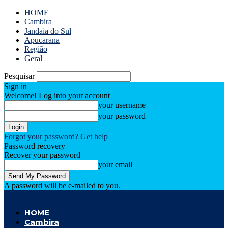
HOME
Cambira
Jandaia do Sul
Apucarana
Região
Geral
Pesquisar
Sign in
Welcome! Log into your account
your username
your password
Forgot your password? Get help
Password recovery
Recover your password
your email
A password will be e-mailed to you.
Cambira Notícias
HOME
Cambira