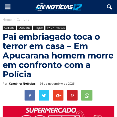
Home
Cambira
Cambira
Destaque
Região
TV CN Notícias
Pai embriagado toca o
terror em casa – Em
Apucarana homem morre
em confronto com a
Polícia
Por
Cambira Notícias
-
24 de novembro de 2025