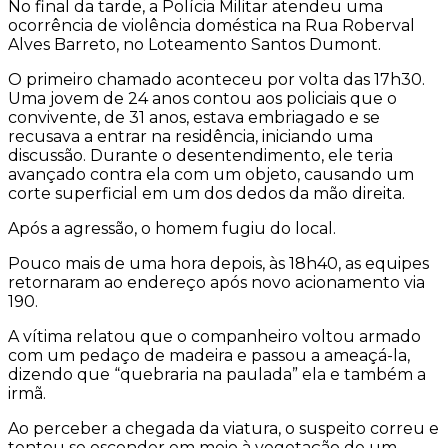
No final da tarde, a Polícia Militar atendeu uma
ocorrência de violência doméstica na Rua Roberval
Alves Barreto, no Loteamento Santos Dumont.
O primeiro chamado aconteceu por volta das 17h30.
Uma jovem de 24 anos contou aos policiais que o
convivente, de 31 anos, estava embriagado e se
recusava a entrar na residência, iniciando uma
discussão. Durante o desentendimento, ele teria
avançado contra ela com um objeto, causando um
corte superficial em um dos dedos da mão direita.
Após a agressão, o homem fugiu do local.
Pouco mais de uma hora depois, às 18h40, as equipes
retornaram ao endereço após novo acionamento via
190.
A vítima relatou que o companheiro voltou armado
com um pedaço de madeira e passou a ameaçá-la,
dizendo que “quebraria na paulada” ela e também a
irmã.
Ao perceber a chegada da viatura, o suspeito correu e
tentou se esconder em meio à vegetação de um