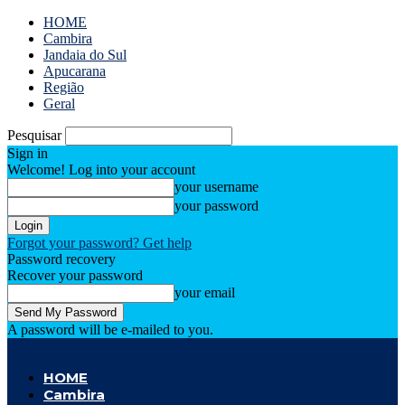
HOME
Cambira
Jandaia do Sul
Apucarana
Região
Geral
Pesquisar
Sign in
Welcome! Log into your account
your username
your password
Forgot your password? Get help
Password recovery
Recover your password
your email
A password will be e-mailed to you.
Cambira Notícias
HOME
Cambira