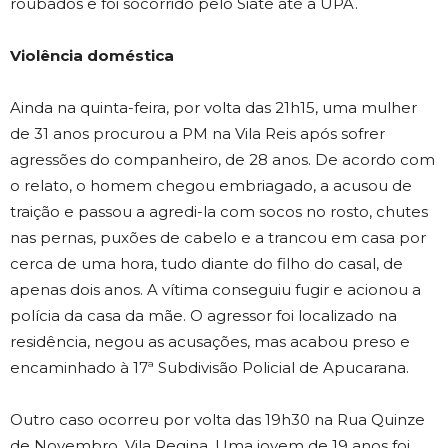
roubados e foi socorrido pelo Siate até a UPA.
Violência doméstica
Ainda na quinta-feira, por volta das 21h15, uma mulher
de 31 anos procurou a PM na Vila Reis após sofrer
agressões do companheiro, de 28 anos. De acordo com
o relato, o homem chegou embriagado, a acusou de
traição e passou a agredi-la com socos no rosto, chutes
nas pernas, puxões de cabelo e a trancou em casa por
cerca de uma hora, tudo diante do filho do casal, de
apenas dois anos. A vítima conseguiu fugir e acionou a
polícia da casa da mãe. O agressor foi localizado na
residência, negou as acusações, mas acabou preso e
encaminhado à 17ª Subdivisão Policial de Apucarana.
Outro caso ocorreu por volta das 19h30 na Rua Quinze
de Novembro, Vila Regina. Uma jovem de 19 anos foi