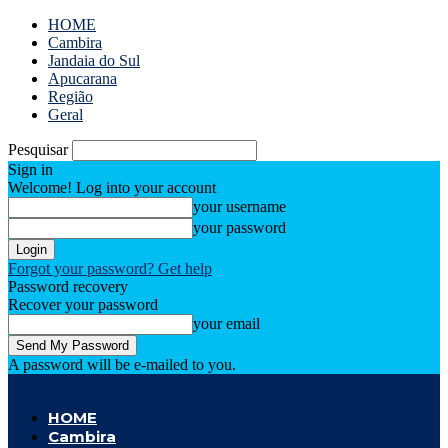
HOME
Cambira
Jandaia do Sul
Apucarana
Região
Geral
Pesquisar
Sign in
Welcome! Log into your account
your username
your password
Forgot your password? Get help
Password recovery
Recover your password
your email
A password will be e-mailed to you.
Cambira Notícias
HOME
Cambira