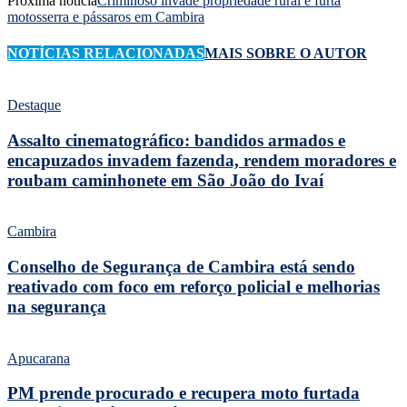
Próxima notícia
Criminoso invade propriedade rural e furta
motosserra e pássaros em Cambira
NOTÍCIAS RELACIONADAS
MAIS SOBRE O AUTOR
Destaque
Assalto cinematográfico: bandidos armados e
encapuzados invadem fazenda, rendem moradores e
roubam caminhonete em São João do Ivaí
Cambira
Conselho de Segurança de Cambira está sendo
reativado com foco em reforço policial e melhorias
na segurança
Apucarana
PM prende procurado e recupera moto furtada