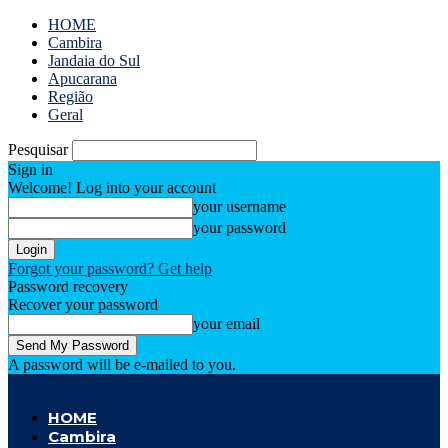
HOME
Cambira
Jandaia do Sul
Apucarana
Região
Geral
Pesquisar
Sign in
Welcome! Log into your account
your username
your password
Forgot your password? Get help
Password recovery
Recover your password
your email
A password will be e-mailed to you.
Cambira Notícias
HOME
Cambira