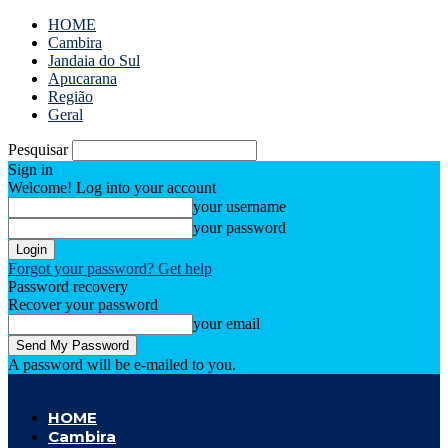
HOME
Cambira
Jandaia do Sul
Apucarana
Região
Geral
Pesquisar
Sign in
Welcome! Log into your account
your username
your password
Forgot your password? Get help
Password recovery
Recover your password
your email
A password will be e-mailed to you.
Cambira Notícias
HOME
Cambira