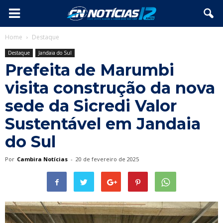
Home
Destaque
Destaque
Jandaia do Sul
Prefeita de Marumbi
visita construção da nova
sede da Sicredi Valor
Sustentável em Jandaia
do Sul
Por
Cambira Notícias
-
20 de fevereiro de 2025