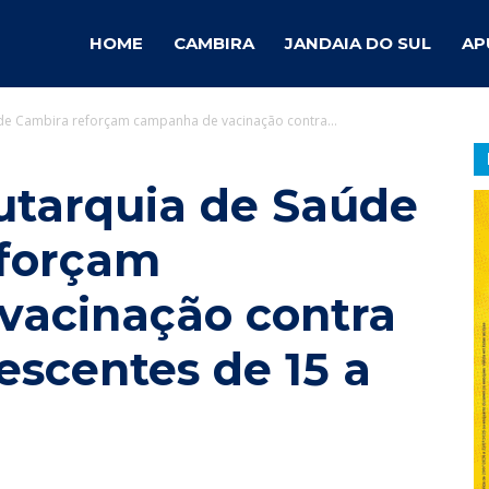
ambira
HOME
CAMBIRA
JANDAIA DO SUL
AP
 de Cambira reforçam campanha de vacinação contra...
otícias
Autarquia de Saúde
eforçam
vacinação contra
escentes de 15 a