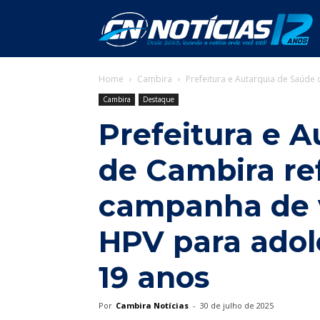
C
Home
Cambira
Prefeitura e Autarquia de Saúde
N
Cambira
Destaque
Prefeitura e 
de Cambira r
campanha de 
HPV para adol
19 anos
Por
Cambira Notícias
-
30 de julho de 2025