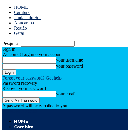
HOME
Cambira
Jandaia do Sul
Apucarana
Região
Geral
Pesquisar
Sign in
Welcome! Log into your account
your username
your password
Forgot your password? Get help
Password recovery
Recover your password
your email
A password will be e-mailed to you.
Cambira Notícias
HOME
Cambira