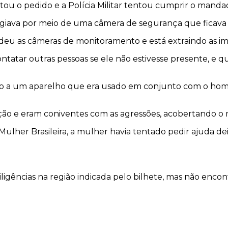
tou o pedido e a Polícia Militar tentou cumprir o mandad
igiava por meio de uma câmera de segurança que ficava v
eu as câmeras de monitoramento e está extraindo as ima
ntatar outras pessoas se ele não estivesse presente, e q
sso a um aparelho que era usado em conjunto com o homem
ação e eram coniventes com as agressões, acobertando o 
da Mulher Brasileira, a mulher havia tentado pedir ajuda
diligências na região indicada pelo bilhete, mas não enco