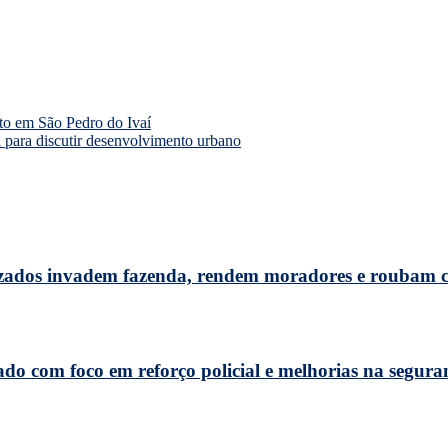
to em São Pedro do Ivaí
 para discutir desenvolvimento urbano
uzados invadem fazenda, rendem moradores e roubam 
do com foco em reforço policial e melhorias na segura