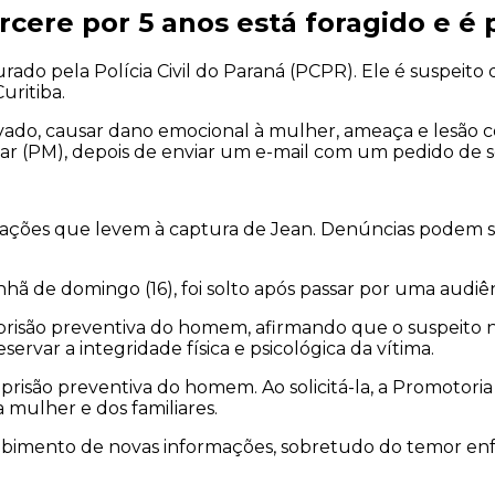
ere por 5 anos está foragido e é 
urado pela Polícia Civil do Paraná (PCPR). Ele é suspeit
uritiba.
ado, causar dano emocional à mulher, ameaça e lesão corpo
litar (PM), depois de enviar um e-mail com um pedido de s
ações que levem à captura de Jean. Denúncias podem ser
nhã de domingo (16), foi solto após passar por uma audiê
 a prisão preventiva do homem, afirmando que o suspeito
ervar a integridade física e psicológica da vítima.
a prisão preventiva do homem. Ao solicitá-la, a Promotori
 mulher e dos familiares.
cebimento de novas informações, sobretudo do temor enfre