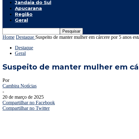
Jandaia do Sul
Apucarana
Região
Geral
Home
Destaque
Suspeito de manter mulher em cárcere por 5 anos está
Destaque
Geral
Suspeito de manter mulher em cárc
Por
Cambira Notícias
-
20 de março de 2025
Compartilhar no Facebook
Compartilhar no Twitter