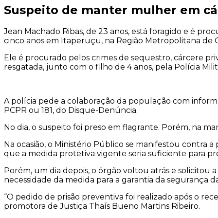
Suspeito de manter mulher em cárc
Jean Machado Ribas, de 23 anos, está foragido e é proc
cinco anos em Itaperuçu, na Região Metropolitana de C
Ele é procurado pelos crimes de sequestro, cárcere priv
resgatada, junto com o filho de 4 anos, pela Polícia Mi
A polícia pede a colaboração da população com inform
PCPR ou 181, do Disque-Denúncia.
No dia, o suspeito foi preso em flagrante. Porém, na ma
Na ocasião, o Ministério Público se manifestou contra
que a medida protetiva vigente seria suficiente para pres
Porém, um dia depois, o órgão voltou atrás e solicitou 
necessidade da medida para a garantia da segurança da
“O pedido de prisão preventiva foi realizado após o re
promotora de Justiça Thaís Bueno Martins Ribeiro.