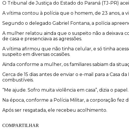
O Tribunal de Justiça do Estado do Paraná (TJ-PR) acei
A vítima contou à polícia que o homem, de 23 anos, a v
Segundo o delegado Gabriel Fontana, a polícia apreend
A mulher relatou ainda que o suspeito não a deixava co
de casa e presenciava as agressões.
A vítima afirmou que não tinha celular, e só tinha ace
suspeito em diversas ocasiões.
Ainda conforme a mulher, os familiares sabiam da situ
Cerca de 15 dias antes de enviar o e-mail para a Casa 
combustíveis.
“Me ajude. Sofro muita violência em casa”, dizia o papel.
Na época, conforme a Polícia Militar, a corporação fez 
Após ser resgatada, ele recebeu acolhimento.
COMPARTILHAR