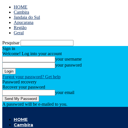
HOME
Cambira
Jandaia do Sul
Apucarana
Região
Geral
Pesquisar
Sign in
Welcome! Log into your account
your username
your password
Forgot your password? Get help
Password recovery
Recover your password
your email
A password will be e-mailed to you.
Cambira Notícias
HOME
Cambira