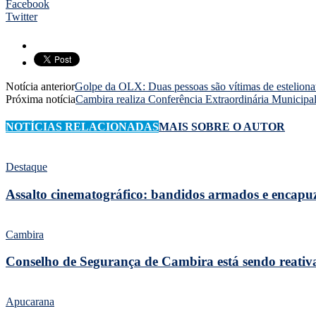
Facebook
Twitter
Notícia anterior
Golpe da OLX: Duas pessoas são vítimas de esteliona
Próxima notícia
Cambira realiza Conferência Extraordinária Municipal
NOTÍCIAS RELACIONADAS
MAIS SOBRE O AUTOR
Destaque
Assalto cinematográfico: bandidos armados e encap
Cambira
Conselho de Segurança de Cambira está sendo reativa
Apucarana