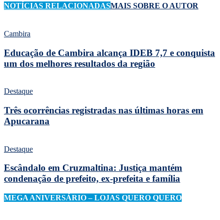
NOTÍCIAS RELACIONADAS
MAIS SOBRE O AUTOR
Cambira
Educação de Cambira alcança IDEB 7,7 e conquista
um dos melhores resultados da região
Destaque
Três ocorrências registradas nas últimas horas em
Apucarana
Destaque
Escândalo em Cruzmaltina: Justiça mantém
condenação de prefeito, ex-prefeita e família
MEGA ANIVERSÁRIO – LOJAS QUERO QUERO