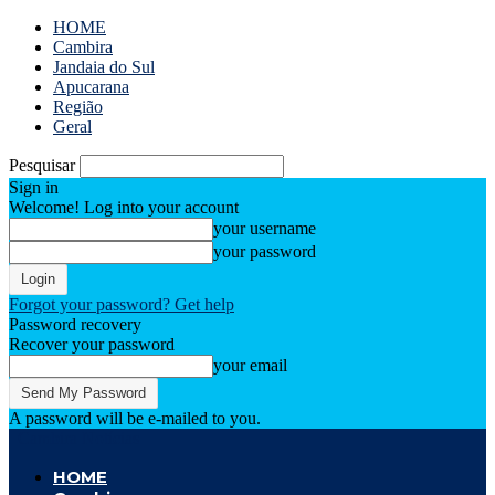
HOME
Cambira
Jandaia do Sul
Apucarana
Região
Geral
Pesquisar
Sign in
Welcome! Log into your account
your username
your password
Forgot your password? Get help
Password recovery
Recover your password
your email
A password will be e-mailed to you.
Cambira Notícias
HOME