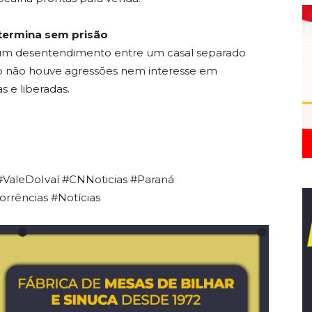
 termina sem prisão
 um desentendimento entre um casal separado
o não houve agressões nem interesse em
s e liberadas.
r #ValeDoIvaí #CNNoticias #Paraná
orrências #Notícias