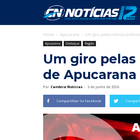
C
Home
Apucarana
Um giro pelas notícias policia
N
Apucarana
Destaque
Região
Um giro pelas n
de Apucarana
Por
Cambira Notícias
-
5 de junho de 2026
Compartilhar no Facebook
Comparti