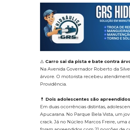
⚠️
Carro sai da pista e bate contra árv
Na Avenida Governador Roberto da Silveir
árvore. O motorista recebeu atendimen
Providência.
💊
Dois adolescentes são apreendidos 
Em duas ocorrências distintas, adolesc
Apucarana. No Parque Bela Vista, um jov
crack. Já no Núcleo Marcos Freire, uma
foram apreendidos com 21 porções de co