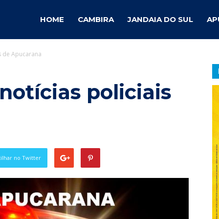
ambira
HOME
CAMBIRA
JANDAIA DO SUL
AP
is de Apucarana
otícias
otícias policiais
lhar no Twitter