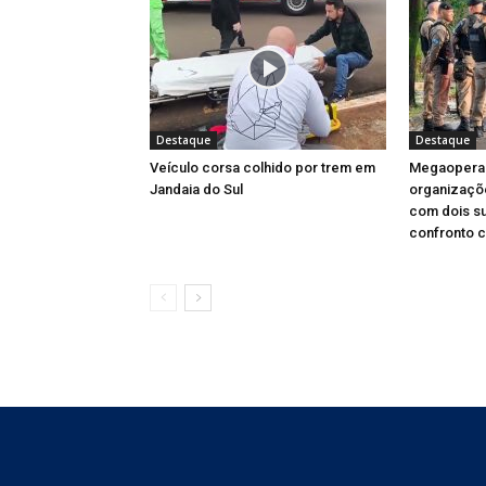
Destaque
Destaque
Veículo corsa colhido por trem em
Megaopera
Jandaia do Sul
organizaçõ
com dois s
confronto 