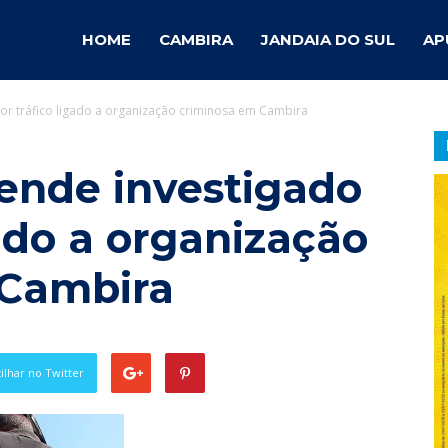
ambira
HOME
CAMBIRA
JANDAIA DO SUL
AP
 por tráfico ligado a organização criminosa em Cambira
otícias
prende investigado
gado a organização
 Cambira
lhar no Twitter