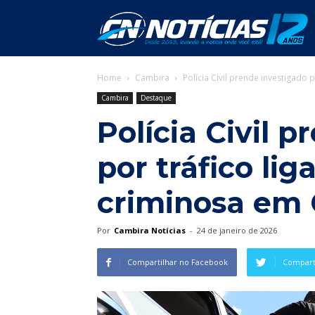
C
Home
Cambira
Polícia Civil prende investigado
N
Cambira
Destaque
Polícia Civil 
por tráfico li
criminosa em
Por
Cambira Notícias
-
24 de janeiro de 2026
Compartilhar no Facebook
Comparti